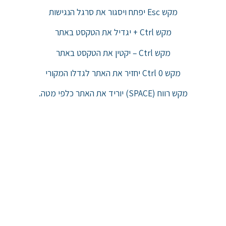
מקש Esc יפתח ויסגור את סרגל הנגישות
מקש Ctrl + יגדיל את הטקסט באתר
מקש Ctrl – יקטין את הטקסט באתר
מקש Ctrl 0 יחזיר את האתר לגדלו המקורי
מקש רווח (SPACE) יוריד את האתר כלפי מטה.
מקש F11 יגדיל את המסך לגודל מלא – לחיצה נוספת תקטין
אותו חזרה.
למען הסר ספק:
אנו עושים מאמצים רבים לשפר את נגישות האתר, אך ייתכן
וישנם עדיין אלמנטים שאינם נגישים באופן מלא.
במידה ונתקלתם בקושי בגלישה באתר או בהצגת תוכן כלשהו,
נשמח אם תפנו אלינו כדי שנוכל לסייע ולשפר את הנגישות.